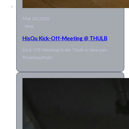
Mar 20, 2025
· Jena
HisQu Kick-Off-Meeting @ THULB
Kick-Off-Meeting in der Thulb in Jena zum
Projektauftakt