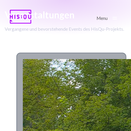
Kontakt
Veranstaltungen
GitHub
Menu
Vergangene und bevorstehende Events des HisQu-Projekts.
Imprint/GDPR
Vergangene Veranstaltungen
© 2025, HisQu — e-Research
Project