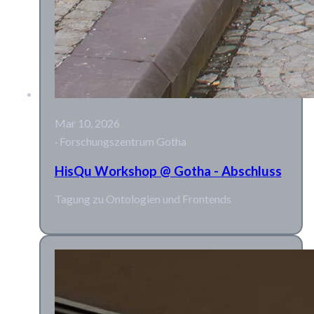
Mar 10, 2026
· Forschungszentrum Gotha
HisQu Workshop @ Gotha - Abschluss
Tagung zu Ontologien und Frontends